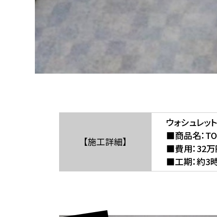
ウォシュレッ
■商品名：TOT
【施工詳細】
■費用：32
■工期：約3