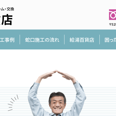
〒52
工事例
蛇口施工の流れ
給湯百貨店
困っ