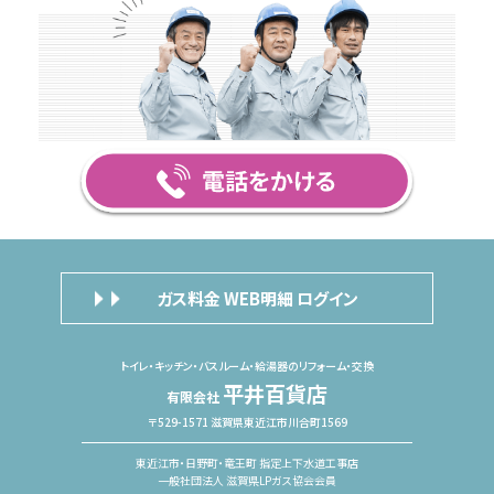
ガス料金 WEB明細 ログイン
トイレ・キッチン・バスルーム・給湯器のリフォーム・交換
平井百貨店
有限会社
〒529-1571 滋賀県東近江市川合町1569
東近江市・日野町・竜王町 指定上下水道工事店
一般社団法人 滋賀県LPガス協会会員