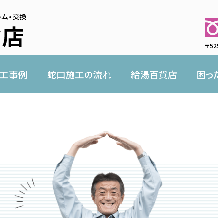
〒52
工事例
蛇口施工の流れ
給湯百貨店
困っ