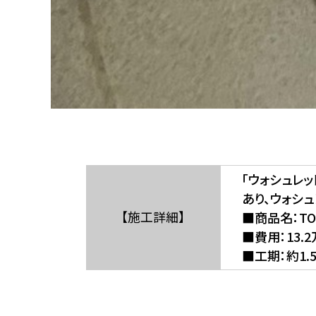
「ウォシュレ
あり、ウォシ
【施工詳細】
■商品名：TO
■費用：13.
■工期：約1.