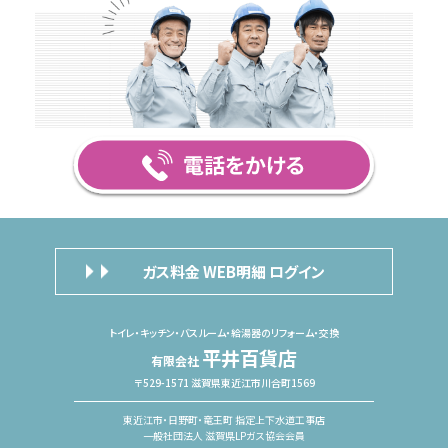
ガス料金 WEB明細 ログイン
トイレ・キッチン・バスルーム・給湯器のリフォーム・交換
平井百貨店
有限会社
〒529-1571 滋賀県東近江市川合町1569
東近江市・日野町・竜王町 指定上下水道工事店
一般社団法人 滋賀県LPガス協会会員