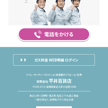
ガス料金 WEB明細 ログイン
トイレ・キッチン・バスルーム・給湯器のリフォーム・交換
平井百貨店
有限会社
〒529-1571 滋賀県東近江市川合町1569
東近江市・日野町・竜王町 指定上下水道工事店
一般社団法人 滋賀県LPガス協会会員