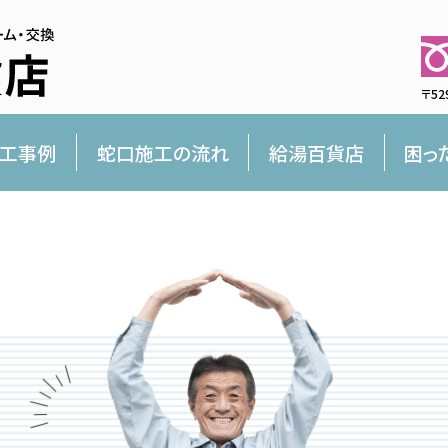
〒52
工事例
蛇口施工の流れ
給湯百貨店
困っ