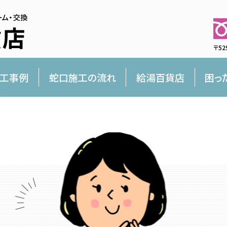
〒52
工事例
蛇口施工の流れ
給湯百貨店
困っ