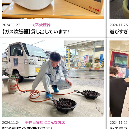
2024.11.27
－ガス炊飯器
2024.11.26
【ガス炊飯器】貸し出しています！
遊びすぎ
2024.11.24
平井百貨店はこんなお店
2024.11.23
防災訓練の準備中です！
やる気ス