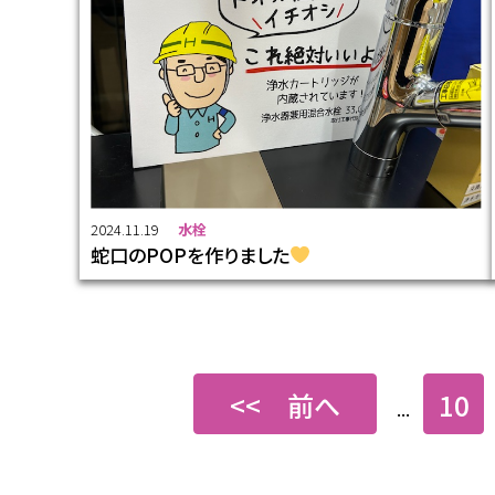
2024.11.19
水栓
蛇口のPOPを作りました
<< 前へ
10
...