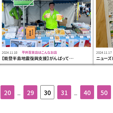
2024.11.18
平井百貨店はこんなお店
2024.11.17
【能登半島地震復興支援】がんばって…
ニューズ
20
29
30
31
40
50
...
...