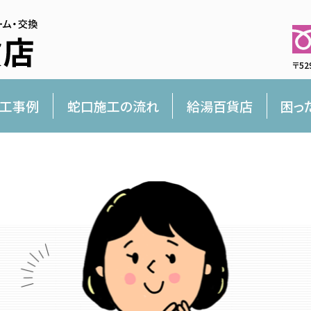
〒52
工事例
蛇口施工の流れ
給湯百貨店
困っ