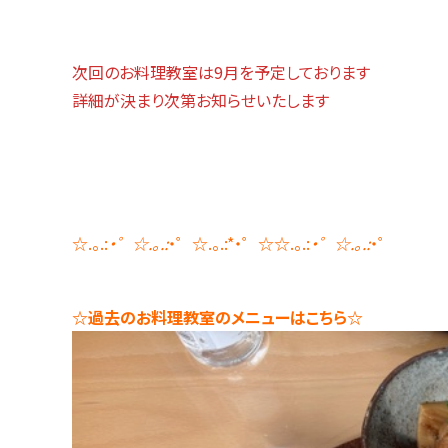
次回のお料理教室は9月を予定しております
詳細が決まり次第お知らせいたします
☆.。.:
・゜☆.。.:
・゜☆.。.:*・゜☆☆.。.:
・゜☆.。.:
・゜
☆過去のお料理教室のメニューはこちら☆