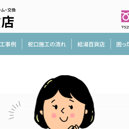
〒52
工事例
蛇口施工の流れ
給湯百貨店
困っ