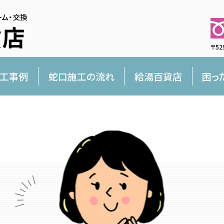
〒52
工事例
蛇口施工の流れ
給湯百貨店
困っ