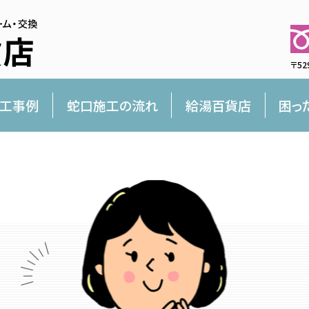
〒52
工事例
蛇口施工の流れ
給湯百貨店
困っ