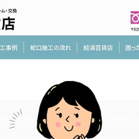
〒52
工事例
蛇口施工の流れ
給湯百貨店
困っ