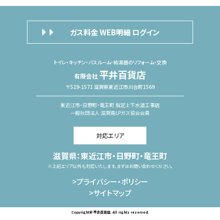
ガス料金 WEB明細 ログイン
トイレ・キッチン・バスルーム・給湯器のリフォーム・交換
平井百貨店
有限会社
〒529-1571 滋賀県東近江市川合町1569
東近江市・日野町・竜王町 指定上下水道工事店
一般社団法人 滋賀県LPガス協会会員
対応エリア
滋賀県：東近江市・日野町・竜王町
※上記エリア以外も対応いたします。まずはお問い合わせください。
>プライバシー・ポリシー
>サイトマップ
Copyright© 平井百貨店. All rights reserved.