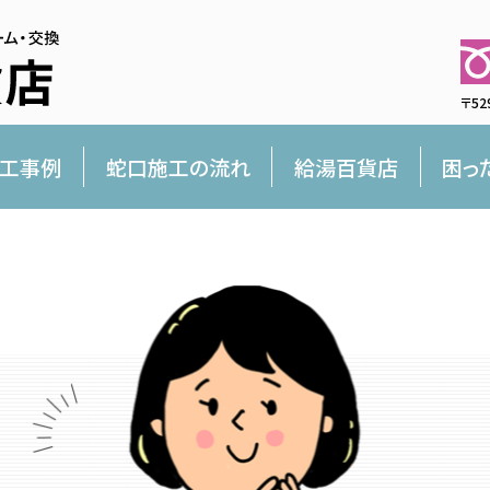
〒52
工事例
蛇口施工の流れ
給湯百貨店
困っ