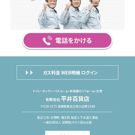
ガス料金 WEB明細 ログイン
トイレ・キッチン・バスルーム・給湯器のリフォーム・交換
平井百貨店
有限会社
〒529-1571 滋賀県東近江市川合町1569
東近江市・日野町・竜王町 指定上下水道工事店
一般社団法人 滋賀県LPガス協会会員