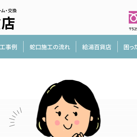
〒52
工事例
蛇口施工の流れ
給湯百貨店
困っ